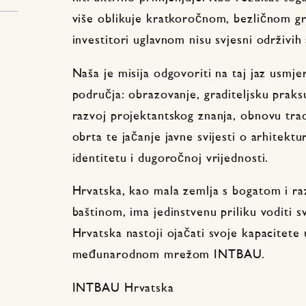
više oblikuje kratkoročnom, bezličnom gra
investitori uglavnom nisu svjesni održivih 
Naša je misija odgovoriti na taj jaz usmje
područja: obrazovanje, graditeljsku prak
razvoj projektantskog znanja, obnovu tradi
obrta te jačanje javne svijesti o arhitekt
identitetu i dugoročnoj vrijednosti.
Hrvatska, kao mala zemlja s bogatom i r
baštinom, ima jedinstvenu priliku voditi
Hrvatska nastoji ojačati svoje kapacitete 
međunarodnom mrežom INTBAU.
INTBAU Hrvatska