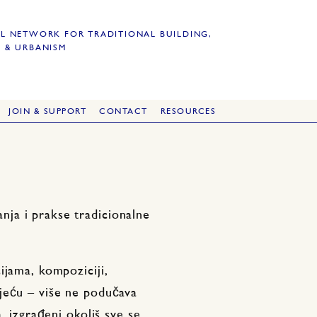
L NETWORK FOR TRADITIONAL BUILDING,
 & URBANISM
JOIN & SUPPORT
CONTACT
RESOURCES
ja i prakse tradicionalne
ijama, kompoziciji,
jeću – više ne podučava
, izgrađeni okoliš sve se