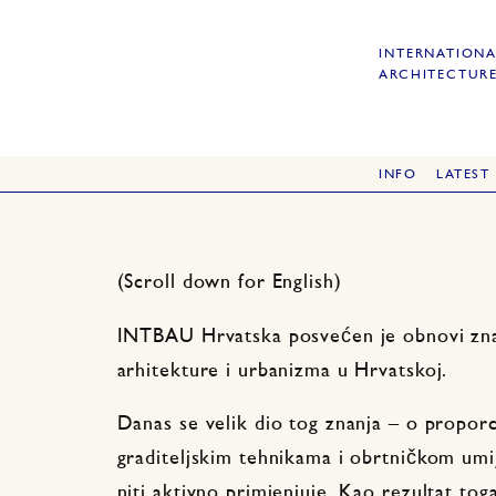
INTERNATIONA
ARCHITECTURE
INFO
LATEST
(Scroll down for English)
INTBAU Hrvatska posvećen je obnovi znan
arhitekture i urbanizma u Hrvatskoj.
Danas se velik dio tog znanja – o proporc
graditeljskim tehnikama i obrtničkom umi
niti aktivno primjenjuje. Kao rezultat toga