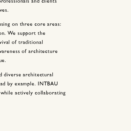
rofessionals and clients
ves.
using on three core areas:
ion. We support the
val of traditional
awareness of architecture
ue.
d diverse architectural
 lead by example. INTBAU
while actively collaborating