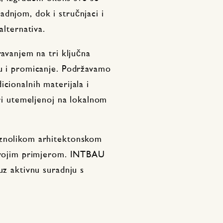
dnjom, dok i stručnjaci i
alternativa.
ravanjem na tri ključna
su i promicanje. Podržavamo
cionalnih materijala i
uri utemeljenoj na lokalnom
aznolikom arhitektonskom
 svojim primjerom. INTBAU
uz aktivnu suradnju s